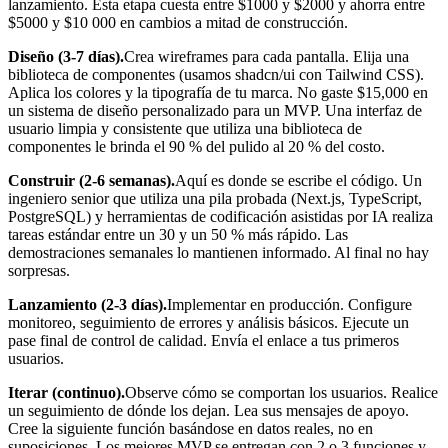
lanzamiento. Esta etapa cuesta entre $1000 y $2000 y ahorra entre
$5000 y $10 000 en cambios a mitad de construcción.
Diseño (3-7 días).
Crea wireframes para cada pantalla. Elija una
biblioteca de componentes (usamos shadcn/ui con Tailwind CSS).
Aplica los colores y la tipografía de tu marca. No gaste $15,000 en
un sistema de diseño personalizado para un MVP. Una interfaz de
usuario limpia y consistente que utiliza una biblioteca de
componentes le brinda el 90 % del pulido al 20 % del costo.
Construir (2-6 semanas).
Aquí es donde se escribe el código. Un
ingeniero senior que utiliza una pila probada (Next.js, TypeScript,
PostgreSQL) y herramientas de codificación asistidas por IA realiza
tareas estándar entre un 30 y un 50 % más rápido. Las
demostraciones semanales lo mantienen informado. Al final no hay
sorpresas.
Lanzamiento (2-3 días).
Implementar en producción. Configure
monitoreo, seguimiento de errores y análisis básicos. Ejecute un
pase final de control de calidad. Envía el enlace a tus primeros
usuarios.
Iterar (continuo).
Observe cómo se comportan los usuarios. Realice
un seguimiento de dónde los dejan. Lea sus mensajes de apoyo.
Cree la siguiente función basándose en datos reales, no en
suposiciones. Los mejores MVP se entregan con 2 o 3 funciones y