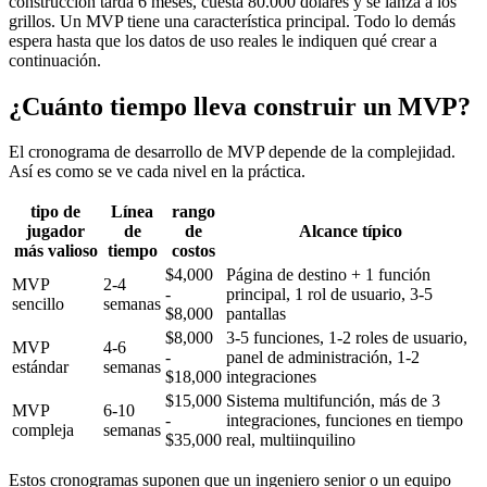
construcción tarda 6 meses, cuesta 80.000 dólares y se lanza a los
grillos. Un MVP tiene una característica principal. Todo lo demás
espera hasta que los datos de uso reales le indiquen qué crear a
continuación.
¿Cuánto tiempo lleva construir un MVP?
El cronograma de desarrollo de MVP depende de la complejidad.
Así es como se ve cada nivel en la práctica.
tipo de
Línea
rango
jugador
de
de
Alcance típico
más valioso
tiempo
costos
$4,000
Página de destino + 1 función
MVP
2-4
-
principal, 1 rol de usuario, 3-5
sencillo
semanas
$8,000
pantallas
$8,000
3-5 funciones, 1-2 roles de usuario,
MVP
4-6
-
panel de administración, 1-2
estándar
semanas
$18,000
integraciones
$15,000
Sistema multifunción, más de 3
MVP
6-10
-
integraciones, funciones en tiempo
compleja
semanas
$35,000
real, multiinquilino
Estos cronogramas suponen que un ingeniero senior o un equipo