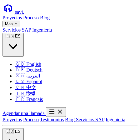
savi
.
Proyectos
Proceso
Blog
Mas
Servicios SAP
Ingenieria
🇪🇸
ES
🇬🇧
English
🇩🇪
Deutsch
🇸🇦
العربية
🇪🇸
Español
🇨🇳
中文
🇮🇳
हिन्दी
🇫🇷
Français
Agendar una llamada
Proyectos
Proceso
Testimonios
Blog
Servicios SAP
Ingenieria
🇪🇸
ES