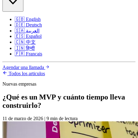
🇬🇧
English
🇩🇪
Deutsch
🇸🇦
العربية
🇪🇸
Español
🇨🇳
中文
🇮🇳
हिन्दी
🇫🇷
Français
Agendar una llamada
Todos los articulos
Nuevas empresas
¿Qué es un MVP y cuánto tiempo lleva
construirlo?
11 de marzo de 2026
|
9 min de lectura