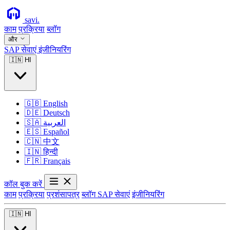
savi
.
काम
प्रक्रिया
ब्लॉग
और
SAP सेवाएं
इंजीनियरिंग
🇮🇳
HI
🇬🇧
English
🇩🇪
Deutsch
🇸🇦
العربية
🇪🇸
Español
🇨🇳
中文
🇮🇳
हिन्दी
🇫🇷
Français
कॉल बुक करें
काम
प्रक्रिया
प्रशंसापत्र
ब्लॉग
SAP सेवाएं
इंजीनियरिंग
🇮🇳
HI