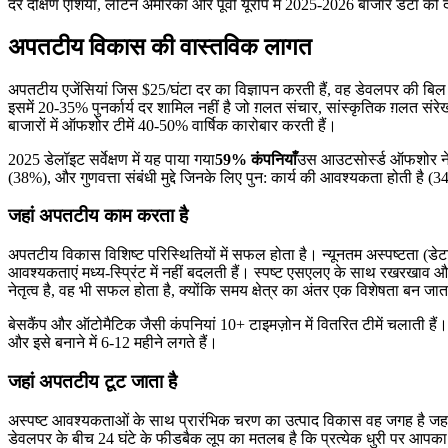
दरें दक्षिण एशिया, लैटिन अमेरिका और पूर्वी यूरोप में 2025-2026 बाजार डेटा को
अपतटीय विकास की वास्तविक लागत
अपतटीय एजेंसियां ​​जिस $25/घंटा दर का विज्ञापन करती हैं, वह डेवलपर की बि
इसमें 20-35% पुनर्कार्य दर शामिल नहीं है जो ग़लत संचार, सांस्कृतिक ग़लत सं
बाजारों में ऑफशोर टीमें 40-50% वार्षिक कारोबार करती हैं।
2025 डेलॉइट सर्वेक्षण में यह पाया गया
59% कंपनियाँ
उस आउटसोर्स्ड ऑफशोर ने अनु
(38%), और गुणवत्ता संबंधी मुद्दे जिनके लिए पुन: कार्य की आवश्यकता होती है 
जहां अपतटीय काम करता है
अपतटीय विकास विशिष्ट परिस्थितियों में सफल होता है। न्यूनतम अस्पष्टता (डेट
आवश्यकताएं मध्य-स्प्रिंट में नहीं बदलती हैं। स्पष्ट एसएलए के साथ रखरखाव और 
नेतृत्व है, वह भी सफल होता है, क्योंकि समय क्षेत्र का अंतर एक विशेषता ब
बेसकैंप और ऑटोमैटिक जैसी कंपनियां 10+ टाइमज़ोन में वितरित टीमें चलाती हैं। 
और इसे बनाने में 6-12 महीने लगते हैं।
जहां अपतटीय टूट जाता है
अस्पष्ट आवश्यकताओं के साथ प्रारंभिक चरण का उत्पाद विकास वह जगह है जहां
डेवलपर के बीच 24 घंटे के फीडबैक लूप का मतलब है कि प्रत्येक धुरी पर आपका पूर