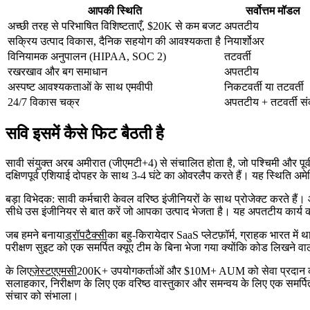
आपकी स्थिति
सर्वोत्तम मॉडल
अच्छी तरह से परिभाषित विशिष्टताएँ, $20K से कम बजट
अपतटीय
सक्रिय उत्पाद विकास, दैनिक सहयोग की आवश्यकता है
नियार्शोअर
विनियामक अनुपालन (HIPAA, SOC 2)
तटवर्ती
रखरखाव और बग समाधान
अपतटीय
अस्पष्ट आवश्यकताओं के साथ एमवीपी
निकटवर्ती या तटवर्ती
24/7 विकास चक्र
अपतटीय + तटवर्ती स
सवि इसमें कैसे फिट बैठती है
सावी संयुक्त अरब अमीरात (जीएमटी+4) से संचालित होता है, जो पश्चिमी और पूर्वी
दक्षिणपूर्व एशियाई दोपहर के साथ 3-4 घंटे का ओवरलैप करते हैं। यह स्थिति अ
बड़ा विभेदक: सावी कर्मचारी केवल वरिष्ठ इंजीनियरों के साथ प्रोजेक्ट करते ह
सीधे उस इंजीनियर से बात करें जो आपका उत्पाद भेजता है। यह अपतटीय कार्य की
जब हमने बनाया
ड्रॉपटैक्सी
का बहु-किरायेदार SaaS प्लेटफ़ॉर्म, ग्राहक भारत मे
परीक्षण सुइट को एक समर्पित क्यूए टीम के बिना भेजा गया क्योंकि कोड लिखने वाले
के लिए
ज़ेस्टएएमसी
200K+ उपयोगकर्ताओं और $10M+ AUM को सेवा प्रदान करने 
सलाहकार, निरीक्षण के लिए एक वरिष्ठ वास्तुकार और समन्वय के लिए एक समर्प
संचार को संभाला।