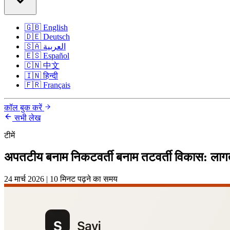
🇬🇧
English
🇩🇪
Deutsch
🇸🇦
العربية
🇪🇸
Español
🇨🇳
中文
🇮🇳
हिन्दी
🇫🇷
Français
कॉल बुक करें
सभी लेख
टीमें
अपतटीय बनाम निकटवर्ती बनाम तटवर्ती विकास: लाग
24 मार्च 2026
|
10 मिनट पढ़ने का समय