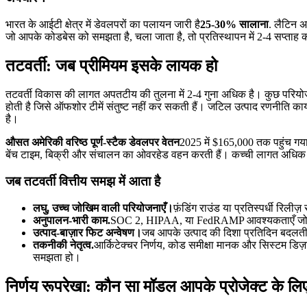
भारत के आईटी क्षेत्र में डेवलपरों का पलायन जारी है
25-30% सालाना
. लैटिन 
जो आपके कोडबेस को समझता है, चला जाता है, तो प्रतिस्थापन में 2-4 सप्ता
तटवर्ती: जब प्रीमियम इसके लायक हो
तटवर्ती विकास की लागत अपतटीय की तुलना में 2-4 गुना अधिक है। कुछ परियोजना
होती है जिसे ऑफशोर टीमें संतुष्ट नहीं कर सकती हैं। जटिल उत्पाद रणनीति कार्
है।
औसत अमेरिकी वरिष्ठ पूर्ण-स्टैक डेवलपर वेतन
2025 में $165,000 तक पहुंच गया 
बेंच टाइम, बिक्री और संचालन का ओवरहेड वहन करती हैं। कच्ची लागत अधिक है, ल
जब तटवर्ती वित्तीय समझ में आता है
लघु, उच्च जोखिम वाली परियोजनाएँ।
फ़ंडिंग राउंड या प्रतिस्पर्धी रिल
अनुपालन-भारी काम.
SOC 2, HIPAA, या FedRAMP आवश्यकताएँ जो विशिष
उत्पाद-बाज़ार फिट अन्वेषण।
जब आपके उत्पाद की दिशा प्रतिदिन बदलती 
तकनीकी नेतृत्व.
आर्किटेक्चर निर्णय, कोड समीक्षा मानक और सिस्टम डिज़ा
समझता हो।
निर्णय रूपरेखा: कौन सा मॉडल आपके प्रोजेक्ट के लिए