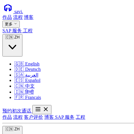
savi
.
作品
流程
博客
更多
SAP 服务
工程
🇨🇳
ZH
🇬🇧
English
🇩🇪
Deutsch
🇸🇦
العربية
🇪🇸
Español
🇨🇳
中文
🇮🇳
हिन्दी
🇫🇷
Français
预约初次通话
作品
流程
客户评价
博客
SAP 服务
工程
🇨🇳
ZH