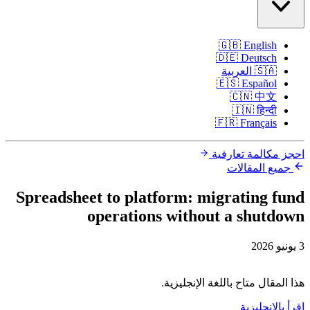
🇬🇧
English
🇩🇪
Deutsch
🇸🇦
العربية
🇪🇸
Español
🇨🇳
中文
🇮🇳
हिन्दी
🇫🇷
Français
احجز مكالمة تعارفية
جميع المقالات
Spreadsheet to platform: migrating fund
operations without a shutdown
3 يونيو 2026
هذا المقال متاح باللغة الإنجليزية.
اقرأ بالإنجليزية