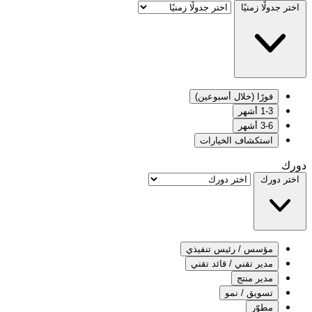
اختر جدولًا زمنيًا
فورًا (خلال أسبوعين)
1-3 أشهر
3-6 أشهر
استكشاف الخيارات
دورك
اختر دورك
مؤسس / رئيس تنفيذي
مدير تقني / قائد تقني
مدير منتج
تسويق / نمو
مطوّر