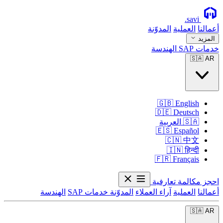
.
savi
أعمالنا
العملية
المدوّنة
المزيد
خدمات SAP
الهندسة
🇸🇦
AR
🇬🇧
English
🇩🇪
Deutsch
🇸🇦
العربية
🇪🇸
Español
🇨🇳
中文
🇮🇳
हिन्दी
🇫🇷
Français
احجز مكالمة تعارفية
أعمالنا
العملية
آراء العملاء
المدوّنة
خدمات SAP
الهندسة
🇸🇦
AR