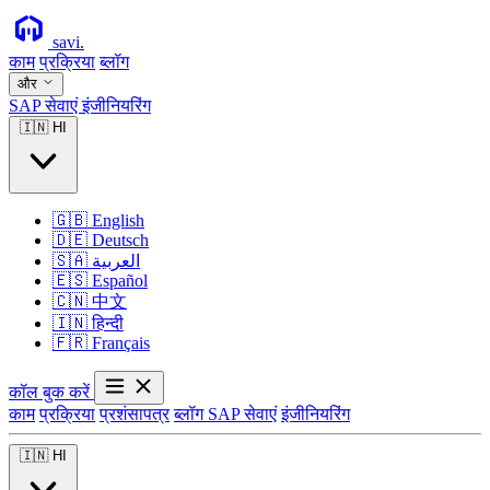
savi
.
काम
प्रक्रिया
ब्लॉग
और
SAP सेवाएं
इंजीनियरिंग
🇮🇳
HI
🇬🇧
English
🇩🇪
Deutsch
🇸🇦
العربية
🇪🇸
Español
🇨🇳
中文
🇮🇳
हिन्दी
🇫🇷
Français
कॉल बुक करें
काम
प्रक्रिया
प्रशंसापत्र
ब्लॉग
SAP सेवाएं
इंजीनियरिंग
🇮🇳
HI