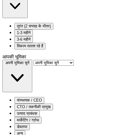
तुरंत (2 सप्ताह के भीतर)
1-3 महीने
3-6 महीने
विकल्प तलाश रहे हैं
आपकी भूमिका
अपनी भूमिका चुनें
संस्थापक / CEO
CTO / तकनीकी प्रमुख
उत्पाद प्रबंधक
मार्केटिंग / ग्रोथ
डेवलपर
अन्य